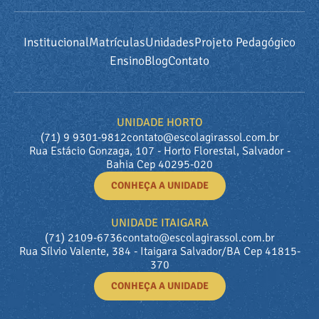
Institucional
Matrículas
Unidades
Projeto Pedagógico
Ensino
Blog
Contato
UNIDADE HORTO
(71) 9 9301-9812
contato@escolagirassol.com.br
Rua Estácio Gonzaga, 107 - Horto Florestal, Salvador -
Bahia Cep 40295-020
CONHEÇA A UNIDADE
UNIDADE ITAIGARA
(71) 2109-6736
contato@escolagirassol.com.br
Rua Sílvio Valente, 384 - Itaigara Salvador/BA Cep 41815-
370
CONHEÇA A UNIDADE