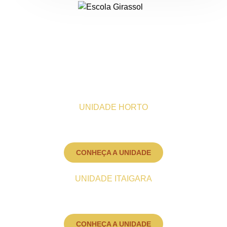
Institucional
Matrículas
Unidades
Projeto Pedagógico
Ensino
Blog
Contato
UNIDADE HORTO
(71) 9 9301-9812
contato@escolagirassol.com.br
Rua Estácio Gonzaga, 107 - Horto Florestal, Salvador -
Bahia Cep 40295-020
CONHEÇA A UNIDADE
UNIDADE ITAIGARA
(71) 2109-6736
contato@escolagirassol.com.br
Rua Sílvio Valente, 384 - Itaigara Salvador/BA Cep
41815-370
CONHEÇA A UNIDADE