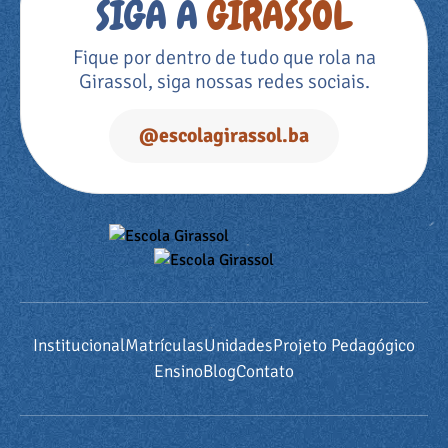
SIGA A
GIRASSOL
Fique por dentro de tudo que rola na
Girassol, siga nossas redes sociais.
@escolagirassol.ba
Institucional
Matrículas
Unidades
Projeto Pedagógico
Ensino
Blog
Contato