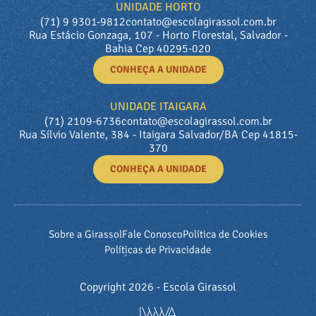
UNIDADE HORTO
(71) 9 9301-9812
contato@escolagirassol.com.br
Rua Estácio Gonzaga, 107 - Horto Florestal, Salvador -
Bahia Cep 40295-020
CONHEÇA A UNIDADE
UNIDADE ITAIGARA
(71) 2109-6736
contato@escolagirassol.com.br
Rua Sílvio Valente, 384 - Itaigara Salvador/BA Cep 41815-
370
CONHEÇA A UNIDADE
Sobre a Girassol
Fale Conosco
Política de Cookies
Políticas de Privacidade
Copyright 2026 - Escola Girassol