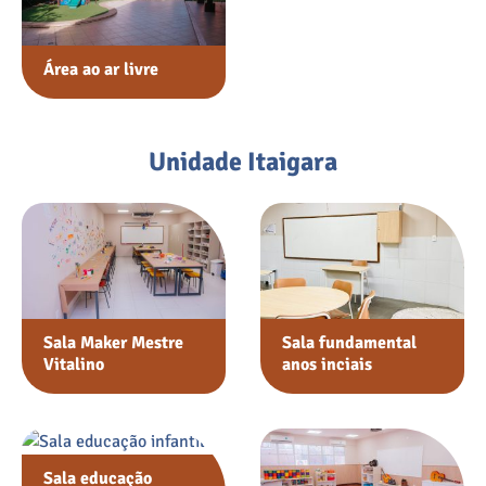
Área ao ar livre
Unidade Itaigara
Sala Maker Mestre
Sala fundamental
Vitalino
anos inciais
Sala educação