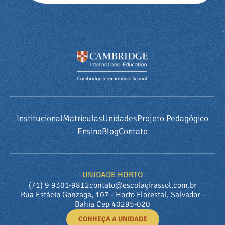
Institucional
Matrículas
Unidades
Projeto Pedagógico
Ensino
Blog
Contato
UNIDADE HORTO
(71) 9 9301-9812
contato@escolagirassol.com.br
Rua Estácio Gonzaga, 107 - Horto Florestal, Salvador -
Bahia Cep 40295-020
CONHEÇA A UNIDADE